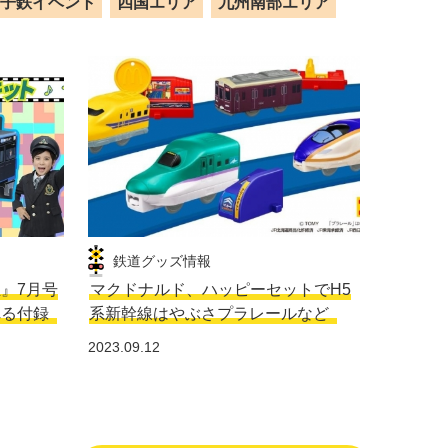
子鉄イベント
四国エリア
九州南部エリア
鉄道グッズ情報
生』7月号
マクドナルド、ハッピーセットでH5
れる付録
系新幹線はやぶさプラレールなど
2023.09.12