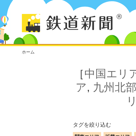
ホーム
［
中国エリ
ア
,
九州北
タグを絞り込む