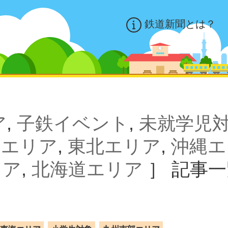
鉄道新聞とは？
ア
,
子鉄イベント
,
未就学児
部エリア
,
東北エリア
,
沖縄エ
リア
,
北海道エリア
］
記事一