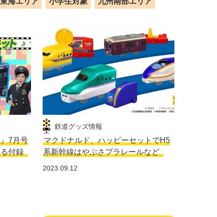
東海エリア
小学生対象
九州南部エリア
鉄道グッズ情報
生』7月号
マクドナルド、ハッピーセットでH5
れる付録
系新幹線はやぶさプラレールなど
2023.09.12