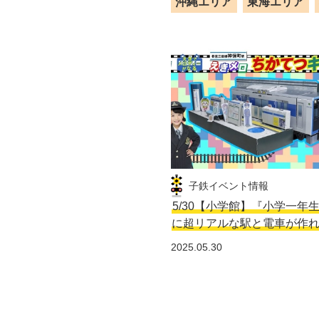
沖縄エリア
東海エリア
子鉄イベント情報
5/30【小学館】『小学一年
に超リアルな駅と電車が作
2025.05.30