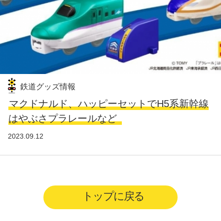
鉄道グッズ情報
マクドナルド、ハッピーセットでH5系新幹線
はやぶさプラレールなど
2023.09.12
トップに戻る