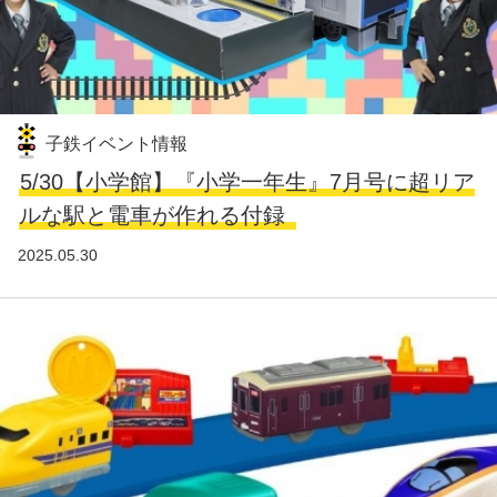
子鉄イベント情報
5/30【小学館】『小学一年生』7月号に超リア
ルな駅と電車が作れる付録
2025.05.30