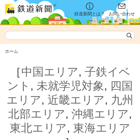
鉄道新聞とは？
お問い合わせ
ホーム
［
中国エリア
,
子鉄イベ
ント
,
未就学児対象
,
四国
エリア
,
近畿エリア
,
九州
北部エリア
,
沖縄エリア
,
東北エリア
,
東海エリア