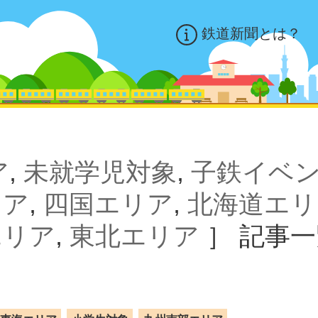
鉄道新聞とは？
ア
,
未就学児対象
,
子鉄イベ
リア
,
四国エリア
,
北海道エリ
エリア
,
東北エリア
］
記事一