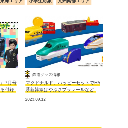
東海エリア
小学生対象
九州南部エリア
鉄道グッズ情報
生』7月号
マクドナルド、ハッピーセットでH5
れる付録
系新幹線はやぶさプラレールなど
2023.09.12