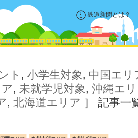
鉄道新聞とは？
ント
,
小学生対象
,
中国エリ
リア
,
未就学児対象
,
沖縄エリ
ア
,
北海道エリア
］
記事一