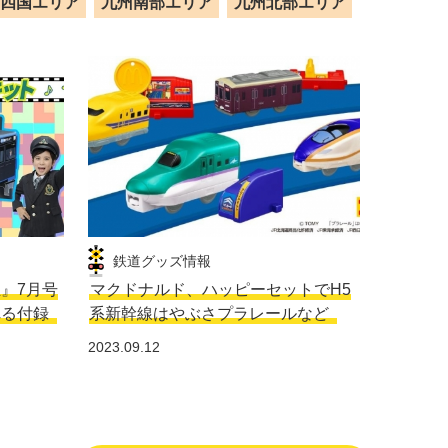
四国エリア
九州南部エリア
九州北部エリア
鉄道グッズ情報
生』7月号
マクドナルド、ハッピーセットでH5
れる付録
系新幹線はやぶさプラレールなど
2023.09.12