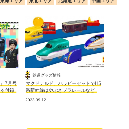
東海エリア
東北エリア
北海道エリア
中国エリア
鉄道グッズ情報
生』7月号
マクドナルド、ハッピーセットでH5
れる付録
系新幹線はやぶさプラレールなど
2023.09.12