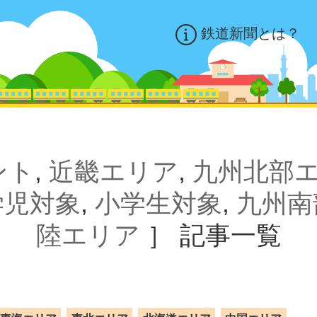
鉄道新聞とは？
ント
,
近畿エリア
,
九州北部
学児対象
,
小学生対象
,
九州南
陸エリア
］
記事一覧