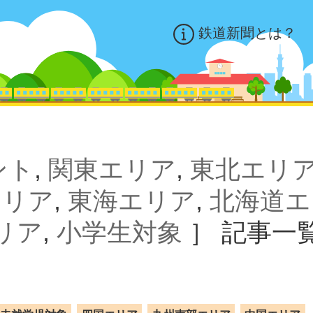
鉄道新聞とは？
ント
,
関東エリア
,
東北エリ
エリア
,
東海エリア
,
北海道エ
リア
,
小学生対象
］
記事一