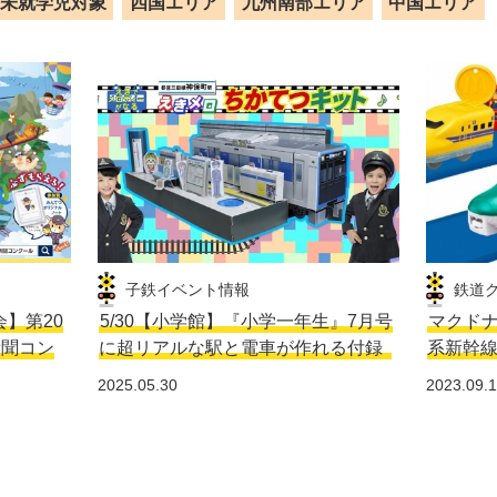
未就学児対象
四国エリア
九州南部エリア
中国エリア
子鉄イベント情報
鉄道
会】第20
5/30【小学館】『小学一年生』7月号
マクドナ
新聞コン
に超リアルな駅と電車が作れる付録
系新幹
2025.05.30
2023.09.