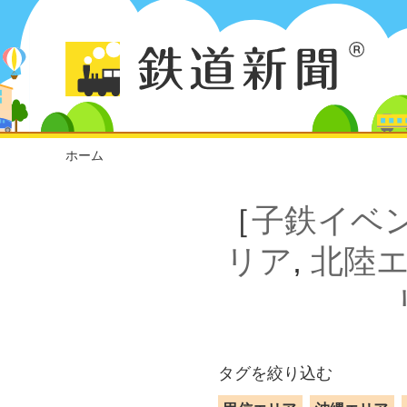
ホーム
［
子鉄イベ
リア
,
北陸
タグを絞り込む