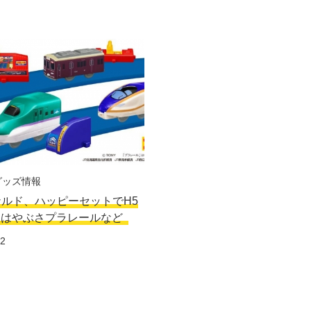
グッズ情報
ルド、ハッピーセットでH5
線はやぶさプラレールなど
12