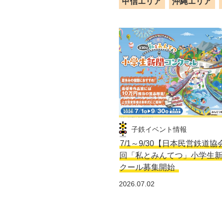
甲信エリア
沖縄エリア
子鉄イベント情報
7/1～9/30【日本民営鉄道協
回「私とみんてつ」小学生
クール募集開始
2026.07.02