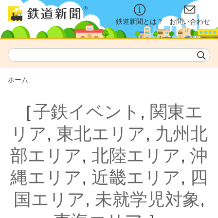
鉄道新聞とは？
お問い合わせ
ホーム
［
子鉄イベント
,
関東エ
リア
,
東北エリア
,
九州北
部エリア
,
北陸エリア
,
沖
縄エリア
,
近畿エリア
,
四
国エリア
,
未就学児対象
,