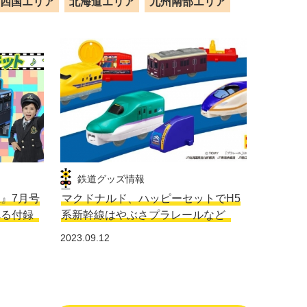
四国エリア
北海道エリア
九州南部エリア
鉄道グッズ情報
生』7月号
マクドナルド、ハッピーセットでH5
れる付録
系新幹線はやぶさプラレールなど
2023.09.12