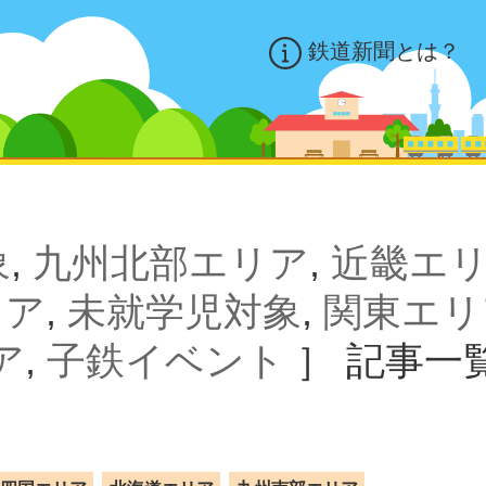
鉄道新聞とは？
象
,
九州北部エリア
,
近畿エ
リア
,
未就学児対象
,
関東エリ
ア
,
子鉄イベント
］
記事一