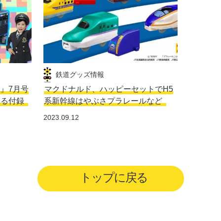
鉄道グッズ情報
生』7月号
マクドナルド、ハッピーセットでH5
れる付録
系新幹線はやぶさプラレールなど
2023.09.12
トップに戻る