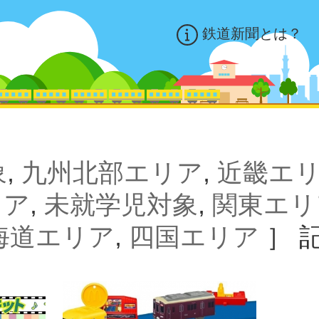
鉄道新聞とは？
象
,
九州北部エリア
,
近畿エ
リア
,
未就学児対象
,
関東エリ
海道エリア
,
四国エリア
］