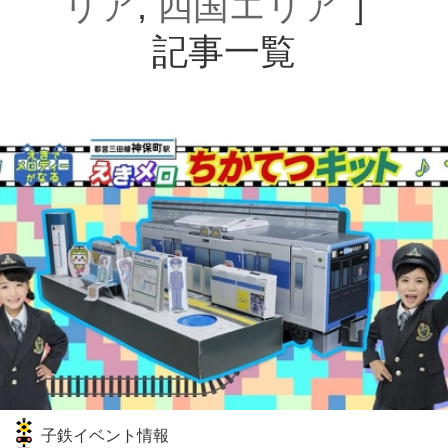
リア
,
四国エリア
］
記事一覧
子鉄イベント情報