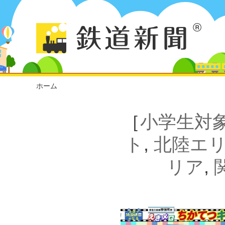
ホーム
［
小学生対
ト
,
北陸エ
リア
,