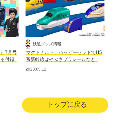
鉄道グッズ情報
生』7月号
マクドナルド、ハッピーセットでH5
れる付録
系新幹線はやぶさプラレールなど
2023.09.12
トップに戻る