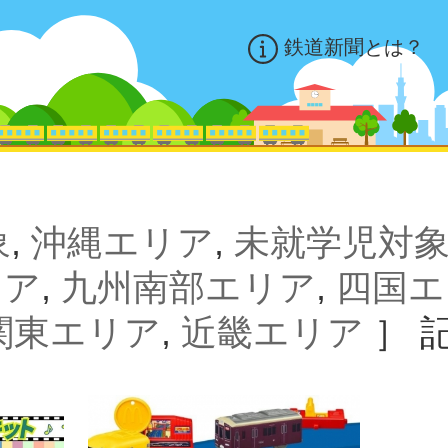
鉄道新聞とは？
象
,
沖縄エリア
,
未就学児対
リア
,
九州南部エリア
,
四国エ
関東エリア
,
近畿エリア
］