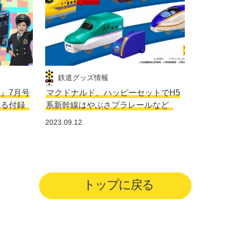
鉄道グッズ情報
生』7月号
マクドナルド、ハッピーセットでH5
れる付録
系新幹線はやぶさプラレールなど
2023.09.12
トップに戻る