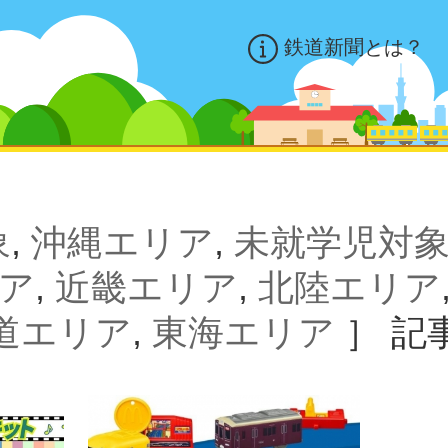
鉄道新聞とは？
象
,
沖縄エリア
,
未就学児対
ア
,
近畿エリア
,
北陸エリア
道エリア
,
東海エリア
］
記