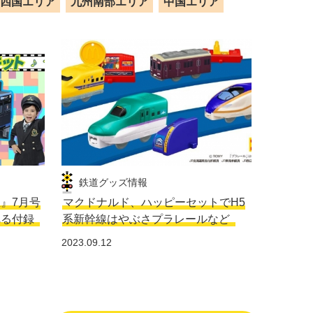
四国エリア
九州南部エリア
中国エリア
鉄道グッズ情報
生』7月号
マクドナルド、ハッピーセットでH5
れる付録
系新幹線はやぶさプラレールなど
2023.09.12