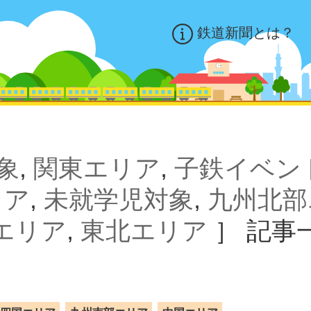
鉄道新聞とは？
象
,
関東エリア
,
子鉄イベン
リア
,
未就学児対象
,
九州北部
エリア
,
東北エリア
］
記事