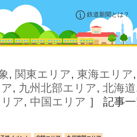
鉄道新聞とは？
象
,
関東エリア
,
東海エリア
リア
,
九州北部エリア
,
北海道
エリア
,
中国エリア
］
記事一