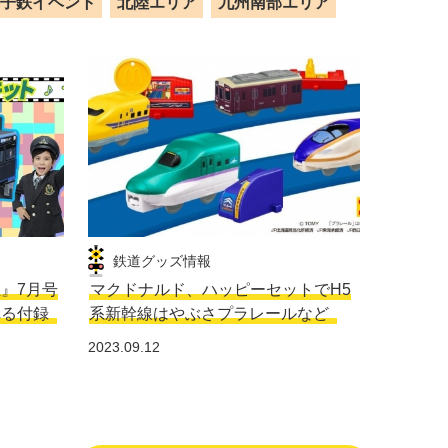
子鉄イベント
北陸エリア
九州南部エリア
鉄道グッズ情報
生』7月号
マクドナルド、ハッピーセットでH5
れる付録
系新幹線はやぶさプラレールなど
2023.09.12