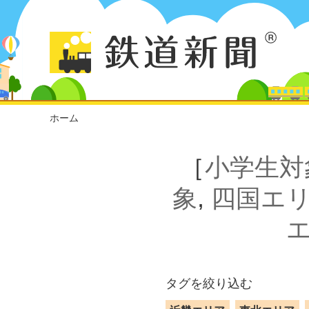
ホーム
［
小学生対
象
,
四国エ
タグを絞り込む