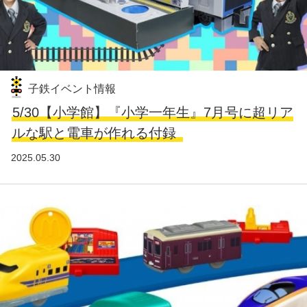
子鉄イベント情報
5/30【小学館】『小学一年生』7月号に超リア
ルな駅と電車が作れる付録
2025.05.30