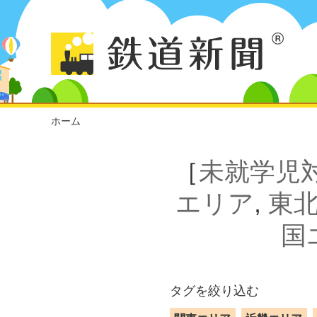
ホーム
［
未就学児
エリア
,
東
国
タグを絞り込む