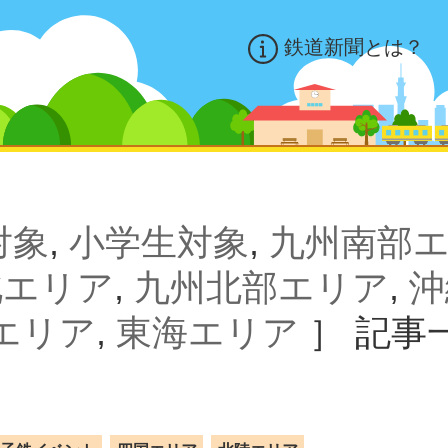
鉄道新聞とは？
対象
,
小学生対象
,
九州南部
北エリア
,
九州北部エリア
,
沖
エリア
,
東海エリア
］
記事