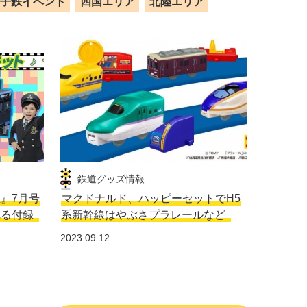
子鉄イベント
四国エリア
北陸エリア
鉄道グッズ情報
生』7月号
マクドナルド、ハッピーセットでH5
れる付録
系新幹線はやぶさプラレールなど
2023.09.12