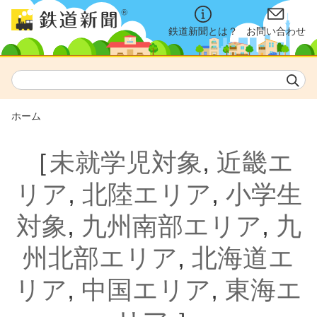
鉄道新聞とは？
お問い合わせ
ホーム
［
未就学児対象
,
近畿エ
リア
,
北陸エリア
,
小学生
対象
,
九州南部エリア
,
九
州北部エリア
,
北海道エ
リア
,
中国エリア
,
東海エ