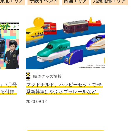
東北エリア
子鉄イベント
四国エリア
九州北部エリア
鉄道グッズ情報
生』7月号
マクドナルド、ハッピーセットでH5
れる付録
系新幹線はやぶさプラレールなど
2023.09.12