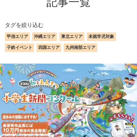
記事一覧
タグを絞り込む
甲信エリア
沖縄エリア
東北エリア
未就学児対象
子鉄イベント
四国エリア
九州南部エリア