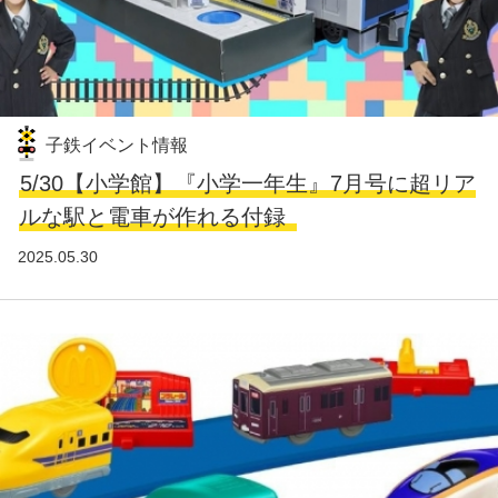
子鉄イベント情報
5/30【小学館】『小学一年生』7月号に超リア
ルな駅と電車が作れる付録
2025.05.30