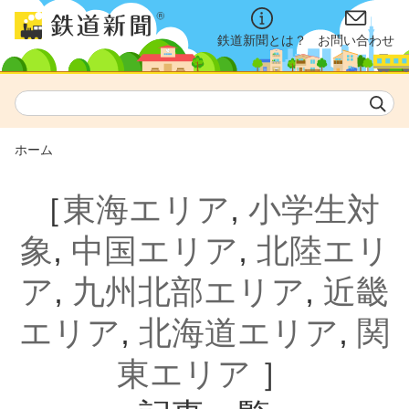
鉄道新聞とは？
お問い合わせ
ホーム
［
東海エリア
,
小学生対
象
,
中国エリア
,
北陸エリ
ア
,
九州北部エリア
,
近畿
エリア
,
北海道エリア
,
関
東エリア
］