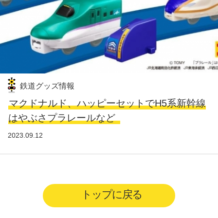
鉄道グッズ情報
マクドナルド、ハッピーセットでH5系新幹線
はやぶさプラレールなど
2023.09.12
トップに戻る