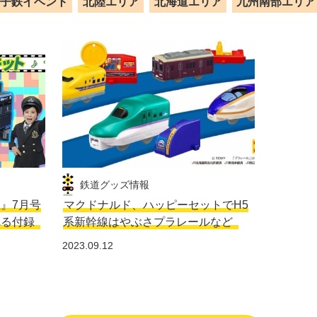
子鉄イベント
北陸エリア
北海道エリア
九州南部エリア
鉄道グッズ情報
生』7月号
マクドナルド、ハッピーセットでH5
れる付録
系新幹線はやぶさプラレールなど
2023.09.12