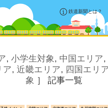
鉄道新聞とは？
ア
,
小学生対象
,
中国エリア
リア
,
近畿エリア
,
四国エリ
象
］
記事一覧