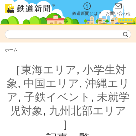
鉄道新聞とは？
お問い合わせ
ホーム
［
東海エリア
,
小学生対
象
,
中国エリア
,
沖縄エリ
ア
,
子鉄イベント
,
未就学
児対象
,
九州北部エリア
］