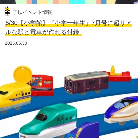
子鉄イベント情報
5/30【小学館】『小学一年生』7月号に超リア
ルな駅と電車が作れる付録
2025.05.30