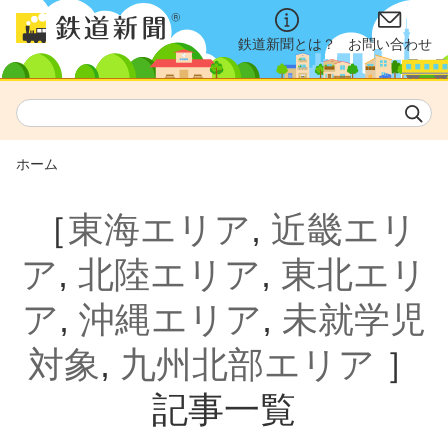
鉄道新聞とは？
お問い合わせ
ホーム
［
東海エリア
,
近畿エリ
ア
,
北陸エリア
,
東北エリ
ア
,
沖縄エリア
,
未就学児
対象
,
九州北部エリア
］
記事一覧