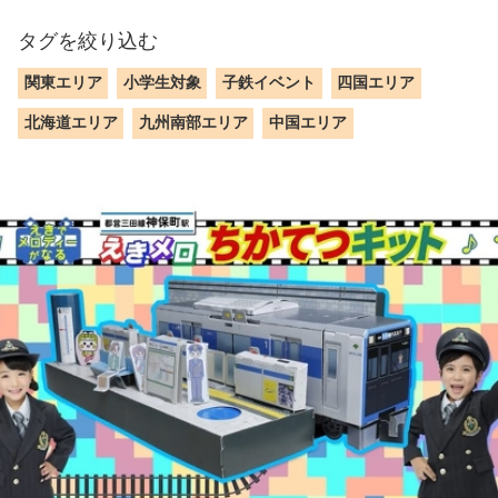
タグを絞り込む
関東エリア
小学生対象
子鉄イベント
四国エリア
北海道エリア
九州南部エリア
中国エリア