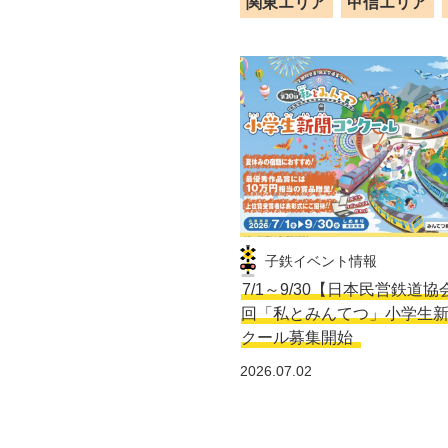
関東エリア
甲信エリア
子鉄イベント情報
7/1～9/30【日本民営鉄道協
回「私とみんてつ」小学生
クール募集開始
2026.07.02