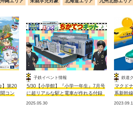
沖縄エリア
未就学児対象
北海道エリア
九州北部エリア
子鉄イベント情報
鉄道
会】第20
5/30【小学館】『小学一年生』7月号
マクドナ
新聞コン
に超リアルな駅と電車が作れる付録
系新幹
2025.05.30
2023.09.