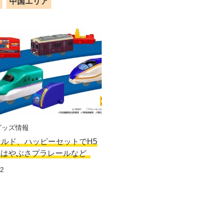
中国エリア
グッズ情報
ルド、ハッピーセットでH5
線はやぶさプラレールなど
12