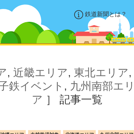
鉄道新聞とは？
ア
,
近畿エリア
,
東北エリア
子鉄イベント
,
九州南部エ
ア
］
記事一覧