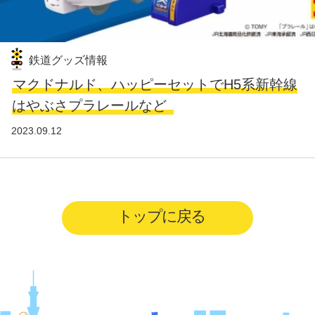
鉄道グッズ情報
マクドナルド、ハッピーセットでH5系新幹線
はやぶさプラレールなど
2023.09.12
トップに戻る