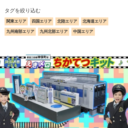
タグを絞り込む
関東エリア
四国エリア
北陸エリア
北海道エリア
九州南部エリア
九州北部エリア
中国エリア