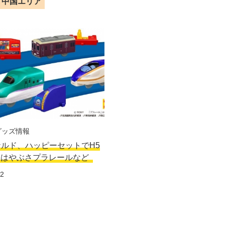
中国エリア
グッズ情報
ルド、ハッピーセットでH5
線はやぶさプラレールなど
12