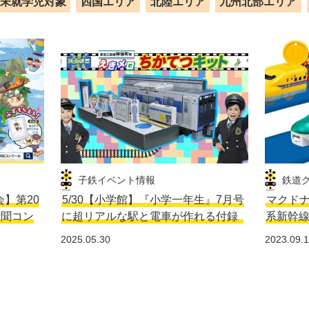
未就学児対象
四国エリア
北陸エリア
九州北部エリア
子鉄イベント情報
鉄道
会】第20
5/30【小学館】『小学一年生』7月号
マクドナ
新聞コン
に超リアルな駅と電車が作れる付録
系新幹
2025.05.30
2023.09.