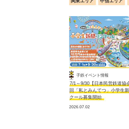
関東エリア
甲信エリア
子鉄イベント情報
7/1～9/30【日本民営鉄道協
回「私とみんてつ」小学生
クール募集開始
2026.07.02