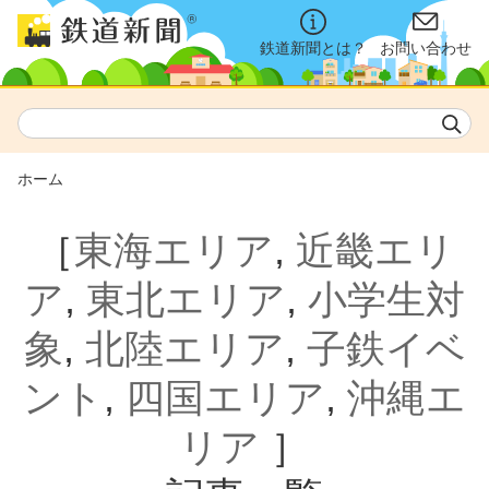
鉄道新聞とは？
お問い合わせ
ホーム
［
東海エリア
,
近畿エリ
ア
,
東北エリア
,
小学生対
象
,
北陸エリア
,
子鉄イベ
ント
,
四国エリア
,
沖縄エ
リア
］