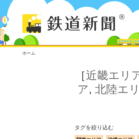
ホーム
［
近畿エリ
ア
,
北陸エ
タグを絞り込む