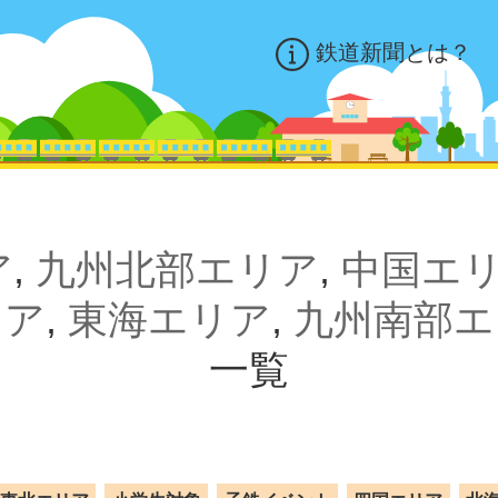
鉄道新聞とは？
ア
,
九州北部エリア
,
中国エ
リア
,
東海エリア
,
九州南部エ
一覧