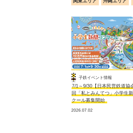
関東エリア
沖縄エリア
子鉄イベント情報
7/1～9/30【日本民営鉄道協
回「私とみんてつ」小学生
クール募集開始
2026.07.02