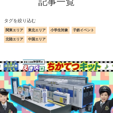
記事一覧
タグを絞り込む
関東エリア
東北エリア
小学生対象
子鉄イベント
北陸エリア
中国エリア