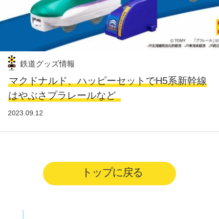
鉄道グッズ情報
マクドナルド、ハッピーセットでH5系新幹線
はやぶさプラレールなど
2023.09.12
トップに戻る