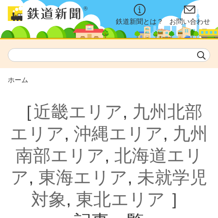
鉄道新聞とは？
お問い合わせ
ホーム
［
近畿エリア
,
九州北部
エリア
,
沖縄エリア
,
九州
南部エリア
,
北海道エリ
ア
,
東海エリア
,
未就学児
対象
,
東北エリア
］