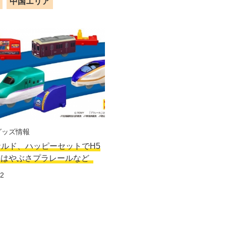
中国エリア
グッズ情報
ルド、ハッピーセットでH5
線はやぶさプラレールなど
12