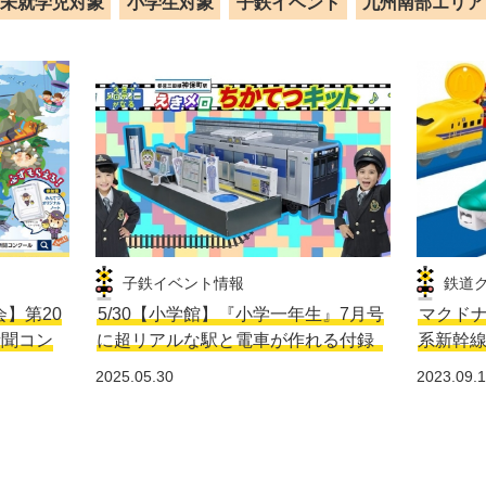
未就学児対象
小学生対象
子鉄イベント
九州南部エリア
子鉄イベント情報
鉄道
会】第20
5/30【小学館】『小学一年生』7月号
マクドナ
新聞コン
に超リアルな駅と電車が作れる付録
系新幹
2025.05.30
2023.09.