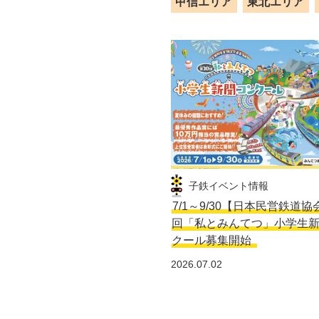
甲信エリア
東北エリア
子鉄イベント情報
7/1～9/30【日本民営鉄道協
回「私とみんてつ」小学生
クール募集開始
2026.07.02