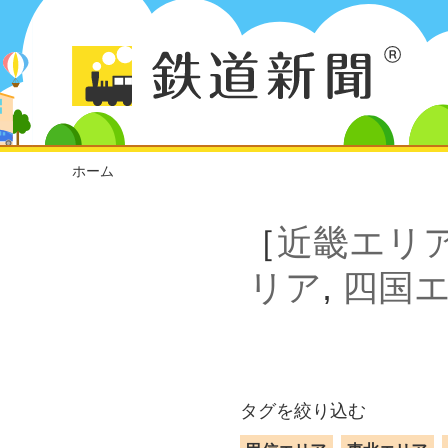
ホーム
［
近畿エリ
リア
,
四国
タグを絞り込む