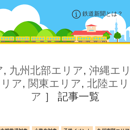
鉄道新聞とは？
ア
,
九州北部エリア
,
沖縄エ
エリア
,
関東エリア
,
北陸エリ
ア
］
記事一覧