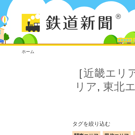
ホーム
［
近畿エリ
リア
,
東北
タグを絞り込む