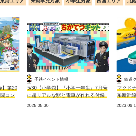
東海エリア
未就学児対象
小学生対象
四国エリア
北
子鉄イベント情報
鉄道
会】第20
5/30【小学館】『小学一年生』7月号
マクドナ
新聞コン
に超リアルな駅と電車が作れる付録
系新幹
2025.05.30
2023.09.