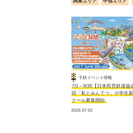
関東エリア
甲信エリア
子鉄イベント情報
7/1～9/30【日本民営鉄道協
回「私とみんてつ」小学生
クール募集開始
2026.07.02