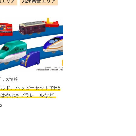
陸エリア
九州南部エリア
グッズ情報
ルド、ハッピーセットでH5
線はやぶさプラレールなど
12