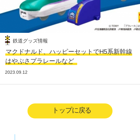
鉄道グッズ情報
マクドナルド、ハッピーセットでH5系新幹線
はやぶさプラレールなど
2023.09.12
トップに戻る