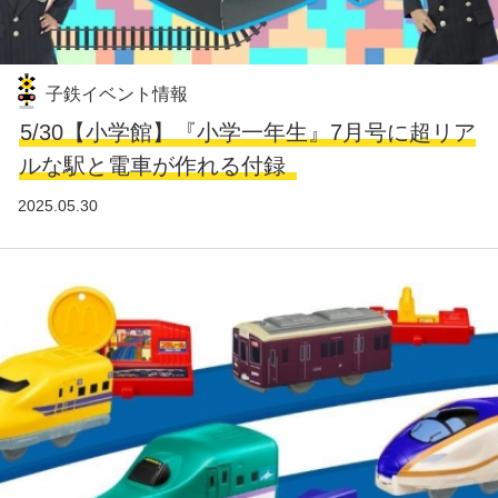
子鉄イベント情報
5/30【小学館】『小学一年生』7月号に超リア
ルな駅と電車が作れる付録
2025.05.30