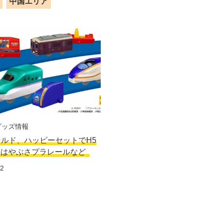
中国エリア
グッズ情報
ルド、ハッピーセットでH5
線はやぶさプラレールなど
12