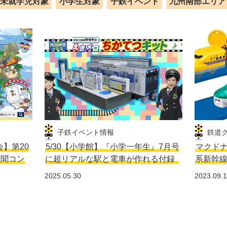
未就学児対象
小学生対象
子鉄イベント
九州南部エリア
子鉄イベント情報
鉄道
会】第20
5/30【小学館】『小学一年生』7月号
マクドナ
新聞コン
に超リアルな駅と電車が作れる付録
系新幹
2025.05.30
2023.09.