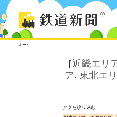
ホーム
［
近畿エリ
ア
,
東北エ
タグを絞り込む