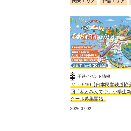
関東エリア
甲信エリア
子鉄イベント情報
7/1～9/30【日本民営鉄道協
回「私とみんてつ」小学生
クール募集開始
2026.07.02