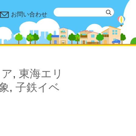
お問い合わせ
リア
,
東海エリ
象
,
子鉄イベ