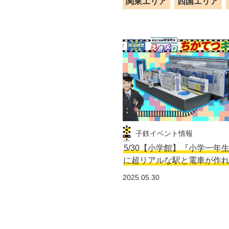
関東エリア
四国エリア
子鉄イベント情報
5/30【小学館】『小学一年
に超リアルな駅と電車が作
2025.05.30