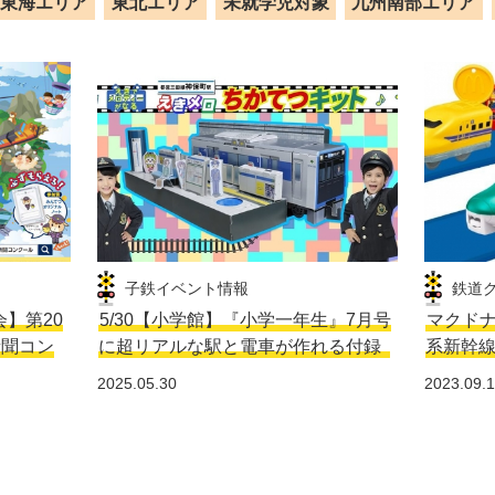
東海エリア
東北エリア
未就学児対象
九州南部エリア
子鉄イベント情報
鉄道
会】第20
5/30【小学館】『小学一年生』7月号
マクドナ
新聞コン
に超リアルな駅と電車が作れる付録
系新幹
2025.05.30
2023.09.