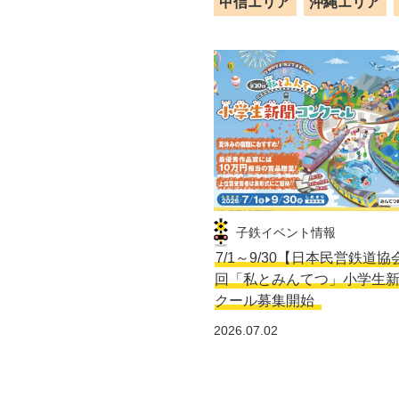
甲信エリア
沖縄エリア
子鉄イベント情報
7/1～9/30【日本民営鉄道協
回「私とみんてつ」小学生
クール募集開始
2026.07.02