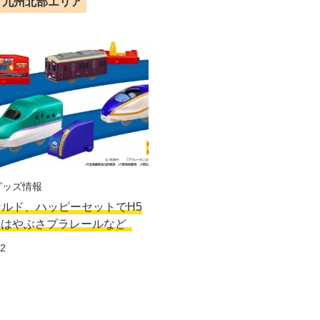
九州北部エリア
グッズ情報
ルド、ハッピーセットでH5
線はやぶさプラレールなど
12