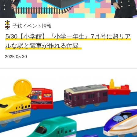
子鉄イベント情報
5/30【小学館】『小学一年生』7月号に超リア
ルな駅と電車が作れる付録
2025.05.30