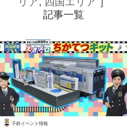
リア
,
四国エリア
］
記事一覧
子鉄イベント情報