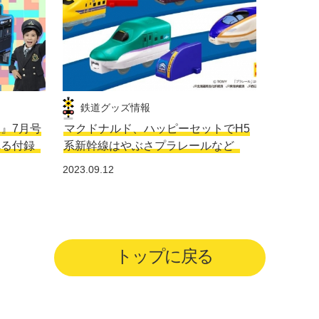
鉄道グッズ情報
生』7月号
マクドナルド、ハッピーセットでH5
れる付録
系新幹線はやぶさプラレールなど
2023.09.12
トップに戻る