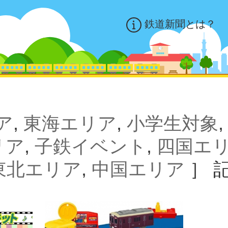
鉄道新聞とは？
ア
,
東海エリア
,
小学生対象
リア
,
子鉄イベント
,
四国エ
東北エリア
,
中国エリア
］