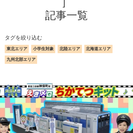
］
記事一覧
タグを絞り込む
東北エリア
小学生対象
北陸エリア
北海道エリア
九州北部エリア