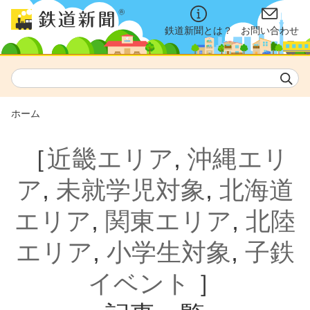
鉄道新聞とは？
お問い合わせ
ホーム
［
近畿エリア
,
沖縄エリ
ア
,
未就学児対象
,
北海道
エリア
,
関東エリア
,
北陸
エリア
,
小学生対象
,
子鉄
イベント
］