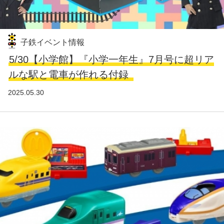
子鉄イベント情報
5/30【小学館】『小学一年生』7月号に超リア
ルな駅と電車が作れる付録
2025.05.30