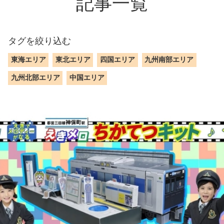
記事一覧
タグを絞り込む
東海エリア
東北エリア
四国エリア
九州南部エリア
九州北部エリア
中国エリア