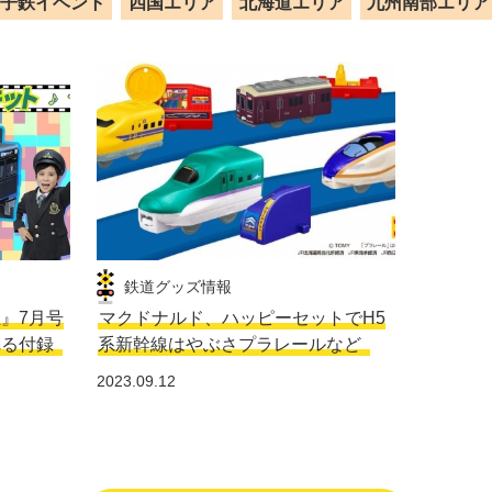
子鉄イベント
四国エリア
北海道エリア
九州南部エリア
鉄道グッズ情報
生』7月号
マクドナルド、ハッピーセットでH5
れる付録
系新幹線はやぶさプラレールなど
2023.09.12