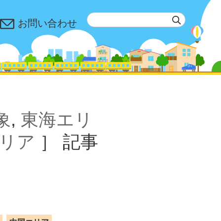
お問い合わせ
象
,
東海エリ
リア
］
記事