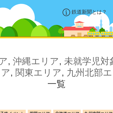
鉄道新聞とは？
ア
,
沖縄エリア
,
未就学児対
リア
,
関東エリア
,
九州北部エ
一覧