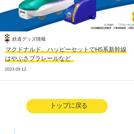
鉄道グッズ情報
マクドナルド、ハッピーセットでH5系新幹線
はやぶさプラレールなど
2023.09.12
トップに戻る