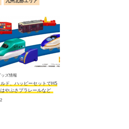
九州北部エリア
グッズ情報
ルド、ハッピーセットでH5
線はやぶさプラレールなど
12