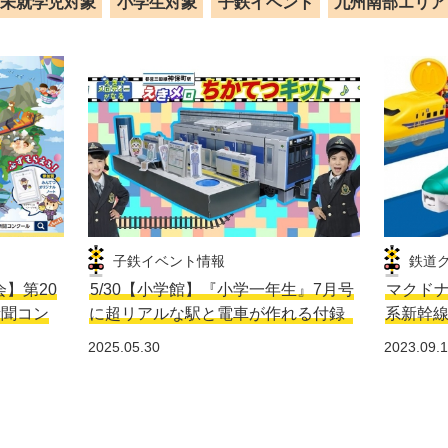
未就学児対象
小学生対象
子鉄イベント
九州南部エリア
子鉄イベント情報
鉄道
会】第20
5/30【小学館】『小学一年生』7月号
マクドナ
新聞コン
に超リアルな駅と電車が作れる付録
系新幹
2025.05.30
2023.09.