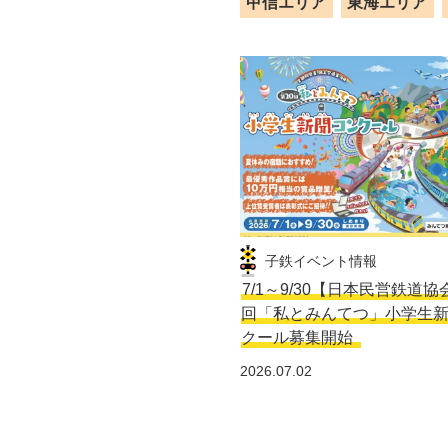
甲信エリア
東海エリア
子鉄イベント情報
7/1～9/30【日本民営鉄道協
回「私とみんてつ」小学生
クール募集開始
2026.07.02