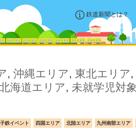
鉄道新聞とは？
ア
,
沖縄エリア
,
東北エリア
北海道エリア
,
未就学児対
子鉄イベント
四国エリア
北陸エリア
九州南部エリア