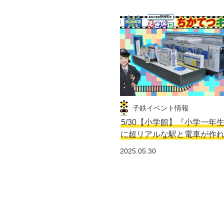
子鉄イベント情報
5/30【小学館】『小学一年
に超リアルな駅と電車が作
2025.05.30