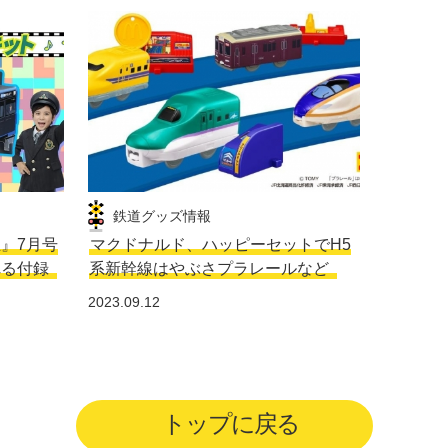
鉄道グッズ情報
生』7月号
マクドナルド、ハッピーセットでH5
れる付録
系新幹線はやぶさプラレールなど
2023.09.12
トップに戻る