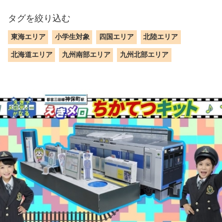
タグを絞り込む
東海エリア
小学生対象
四国エリア
北陸エリア
北海道エリア
九州南部エリア
九州北部エリア