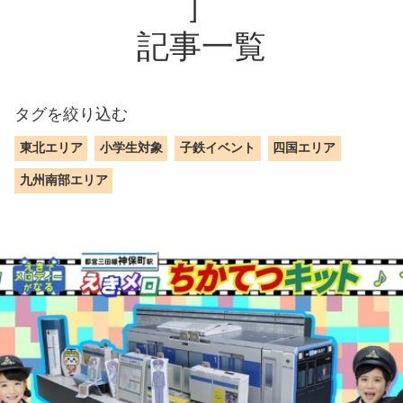
］
記事一覧
タグを絞り込む
東北エリア
小学生対象
子鉄イベント
四国エリア
九州南部エリア