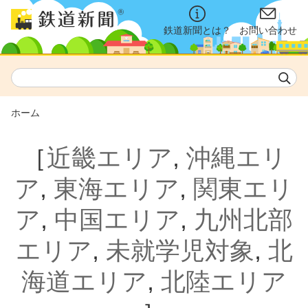
鉄道新聞とは？
お問い合わせ
ホーム
［
近畿エリア
,
沖縄エリ
ア
,
東海エリア
,
関東エリ
ア
,
中国エリア
,
九州北部
エリア
,
未就学児対象
,
北
海道エリア
,
北陸エリア