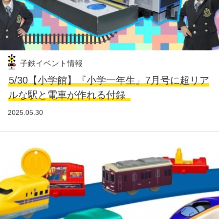
子鉄イベント情報
5/30【小学館】『小学一年生』7月号に超リア
ルな駅と電車が作れる付録
2025.05.30