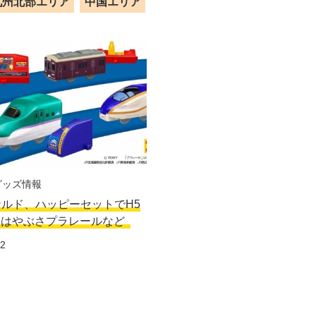
九州北部エリア
中国エリア
グッズ情報
ルド、ハッピーセットでH5
線はやぶさプラレールなど
12