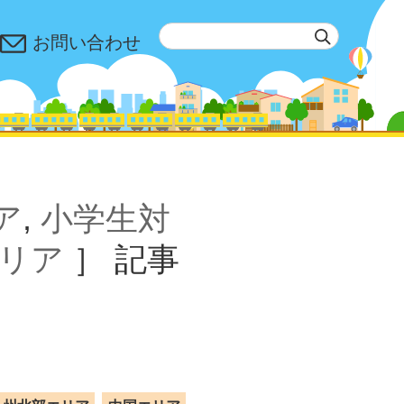
お問い合わせ
ア
,
小学生対
リア
］
記事