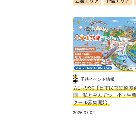
近畿エリア
甲信エリア
子鉄イベント情報
7/1～9/30【日本民営鉄道協
回「私とみんてつ」小学生
クール募集開始
2026.07.02