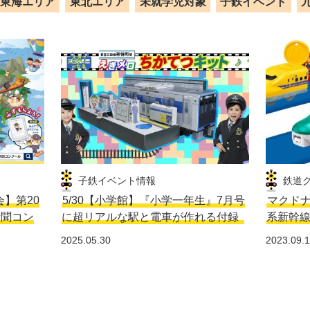
東海エリア
東北エリア
未就学児対象
子鉄イベント
子鉄イベント情報
鉄道
会】第20
5/30【小学館】『小学一年生』7月号
マクドナ
新聞コン
に超リアルな駅と電車が作れる付録
系新幹
2025.05.30
2023.09.