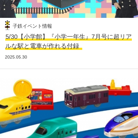
子鉄イベント情報
5/30【小学館】『小学一年生』7月号に超リア
ルな駅と電車が作れる付録
2025.05.30