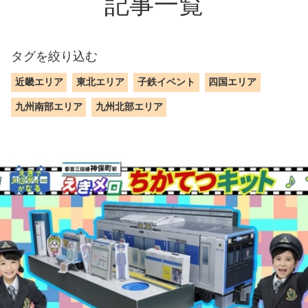
記事一覧
タグを絞り込む
近畿エリア
東北エリア
子鉄イベント
四国エリア
九州南部エリア
九州北部エリア